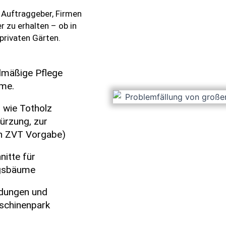
e Auftraggeber, Firmen
r zu erhalten – ob in
privaten Gärten.
lmäßige Pflege
ume.
 wie Totholz
ürzung, zur
h ZVT Vorgabe)
nitte für
agsbäume
odungen und
schinenpark